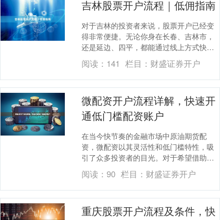
吉林股票开户流程｜低佣指南
对于吉林的投资者来说，股票开户已经变
得非常便捷。无论你身在长春、吉林市，
还是延边、四平，都能通过线上方式快速
完成开户。本文将详细介绍吉林股票开户
阅读：
141
栏目：
财盛证券开户
的具体流程，并分....
微配资开户流程详解，快速开
通低门槛配资账户
在当今快节奏的金融市场中原油期货配
资，微配资以其灵活性和低门槛特性，吸
引了众多投资者的目光。对于希望借助杠
杆放大收益，却又被传统配资高门槛劝退
阅读：
90
栏目：
财盛证券开户
的投资者而言，微配....
重庆股票开户流程及条件，快