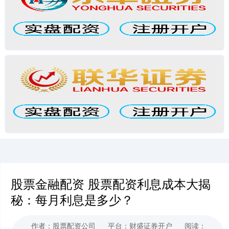
股票金融配资 股票配资利息成本大揭
秘：每月利息是多少？
作者：股票配资公司
平台：财盛证券开户
阅读：