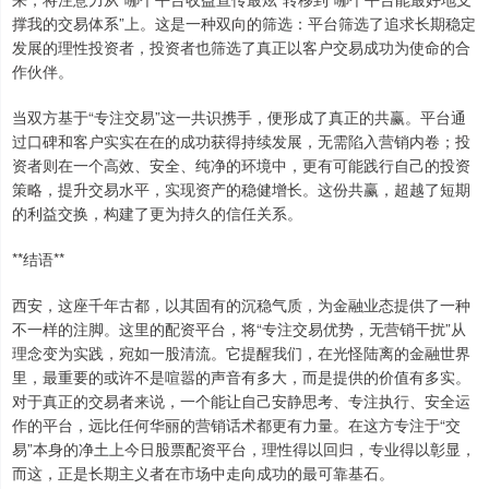
撑我的交易体系”上。这是一种双向的筛选：平台筛选了追求长期稳定
发展的理性投资者，投资者也筛选了真正以客户交易成功为使命的合
作伙伴。
当双方基于“专注交易”这一共识携手，便形成了真正的共赢。平台通
过口碑和客户实实在在的成功获得持续发展，无需陷入营销内卷；投
资者则在一个高效、安全、纯净的环境中，更有可能践行自己的投资
策略，提升交易水平，实现资产的稳健增长。这份共赢，超越了短期
的利益交换，构建了更为持久的信任关系。
**结语**
西安，这座千年古都，以其固有的沉稳气质，为金融业态提供了一种
不一样的注脚。这里的配资平台，将“专注交易优势，无营销干扰”从
理念变为实践，宛如一股清流。它提醒我们，在光怪陆离的金融世界
里，最重要的或许不是喧嚣的声音有多大，而是提供的价值有多实。
对于真正的交易者来说，一个能让自己安静思考、专注执行、安全运
作的平台，远比任何华丽的营销话术都更有力量。在这方专注于“交
易”本身的净土上今日股票配资平台，理性得以回归，专业得以彰显，
而这，正是长期主义者在市场中走向成功的最可靠基石。