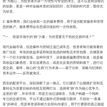
扰”为核心，为投资者开辟一方理性与专业的净土。这不仅是商业模式
的创新，更是一种对金融本质的深刻回归，在浮躁的时代里，显得尤
为珍贵。
2. 服务费用：我们会收取一定的服务费用，用于提供配资服务和管理
您的账户。服务费用会在您成功借款时一次性收取。
**一、 喧嚣市场中的“静”力量：为何需要无干扰的交易环境？**
现代金融市场，信息爆炸与营销泛滥已成常态。投资者每日被海量的
推广信息、夸张的收益承诺和制造焦虑的销售话术所包围，仿佛置身
于一个巨大的噪音场。这种环境下，决策极易偏离理性轨道：或是被
高收益幻象诱惑，盲目追逐热点；或是在反复的营销刺激下，进行过
度交易。最终，核心的“交易”行为本身——基于分析、策略与纪律的
资本运作——反而被淹没。
西安的配资平台，深刻洞察了这一痛点。它们摒弃了以规模扩张和流
量转化为首要目标的传统互联网打法，选择将“静”作为核心竞争力。
这里的“静”，并非停滞，而是主动过滤噪音，为客户构建一个纯粹、
专注的交易空间。平台不通过轰炸式营销吸引眼球，不鼓吹“一夜暴
富”的神话，而是将资源和精力全部向内灌注，用于打磨那些真正能提