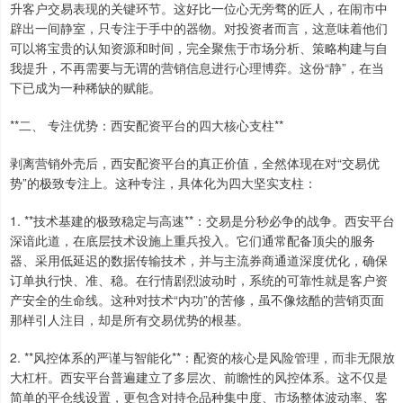
升客户交易表现的关键环节。这好比一位心无旁骛的匠人，在闹市中
辟出一间静室，只专注于手中的器物。对投资者而言，这意味着他们
可以将宝贵的认知资源和时间，完全聚焦于市场分析、策略构建与自
我提升，不再需要与无谓的营销信息进行心理博弈。这份“静”，在当
下已成为一种稀缺的赋能。
**二、 专注优势：西安配资平台的四大核心支柱**
剥离营销外壳后，西安配资平台的真正价值，全然体现在对“交易优
势”的极致专注上。这种专注，具体化为四大坚实支柱：
1. **技术基建的极致稳定与高速**：交易是分秒必争的战争。西安平台
深谙此道，在底层技术设施上重兵投入。它们通常配备顶尖的服务
器、采用低延迟的数据传输技术，并与主流券商通道深度优化，确保
订单执行快、准、稳。在行情剧烈波动时，系统的可靠性就是客户资
产安全的生命线。这种对技术“内功”的苦修，虽不像炫酷的营销页面
那样引人注目，却是所有交易优势的根基。
2. **风控体系的严谨与智能化**：配资的核心是风险管理，而非无限放
大杠杆。西安平台普遍建立了多层次、前瞻性的风控体系。这不仅是
简单的平仓线设置，更包含对持仓品种集中度、市场整体波动率、客