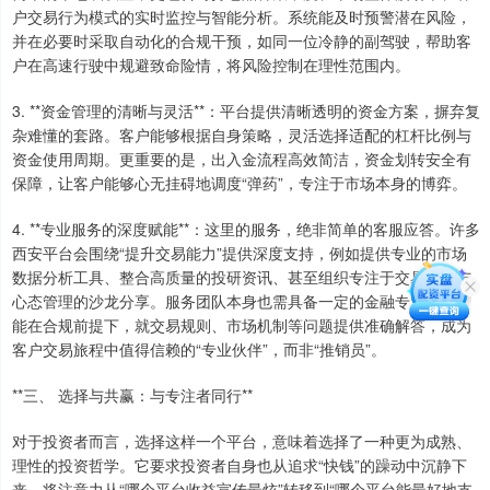
户交易行为模式的实时监控与智能分析。系统能及时预警潜在风险，
并在必要时采取自动化的合规干预，如同一位冷静的副驾驶，帮助客
户在高速行驶中规避致命险情，将风险控制在理性范围内。
3. **资金管理的清晰与灵活**：平台提供清晰透明的资金方案，摒弃复
杂难懂的套路。客户能够根据自身策略，灵活选择适配的杠杆比例与
资金使用周期。更重要的是，出入金流程高效简洁，资金划转安全有
保障，让客户能够心无挂碍地调度“弹药”，专注于市场本身的博弈。
4. **专业服务的深度赋能**：这里的服务，绝非简单的客服应答。许多
西安平台会围绕“提升交易能力”提供深度支持，例如提供专业的市场
数据分析工具、整合高质量的投研资讯、甚至组织专注于交易技术与
心态管理的沙龙分享。服务团队本身也需具备一定的金融专业知识，
能在合规前提下，就交易规则、市场机制等问题提供准确解答，成为
客户交易旅程中值得信赖的“专业伙伴”，而非“推销员”。
**三、 选择与共赢：与专注者同行**
对于投资者而言，选择这样一个平台，意味着选择了一种更为成熟、
理性的投资哲学。它要求投资者自身也从追求“快钱”的躁动中沉静下
来，将注意力从“哪个平台收益宣传最炫”转移到“哪个平台能最好地支