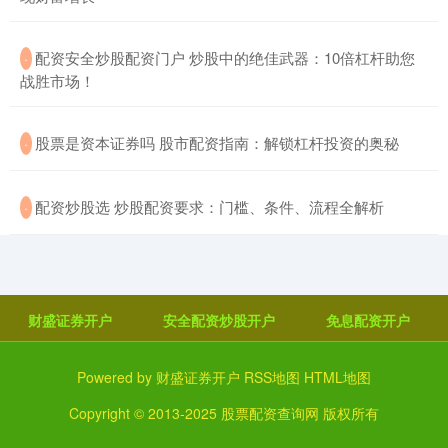
​配资安全炒股配资门户 炒股中的绝佳武器：10倍杠杆助您
·
战胜市场！
​股票是资本证券吗 股市配资指南：解锁杠杆投资的奥秘
·
​配资炒股选 炒股配资要求：门槛、条件、流程全解析
·
财盛证券开户
安全配资炒股开户
免息配资开户
Powered by
财盛证券开户
RSS地图
HTML地图
Copyright
© 2013-2025
股票配资查询网
版权所有